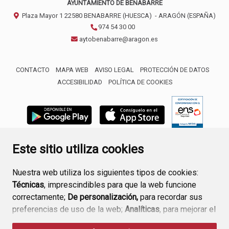
AYUNTAMIENTO DE BENABARRE
Plaza Mayor 1
22580
BENABARRE (HUESCA)
- ARAGÓN
(ESPAÑA)
974 54 30 00
aytobenabarre@aragon.es
CONTACTO
MAPA WEB
AVISO LEGAL
PROTECCIÓN DE DATOS
ACCESIBILIDAD
POLÍTICA DE COOKIES
ENLACE 
Este sitio utiliza cookies
Nuestra web utiliza los siguientes tipos de cookies:
Técnicas
, imprescindibles para que la web funcione
correctamente;
De personalización,
para recordar sus
preferencias de uso de la web;
Analíticas
, para mejorar el
funcionamiento de la web y sus servicios.