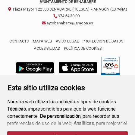
AYUNTAMIENTO DE BENABARRE
Plaza Mayor 1
22580
BENABARRE (HUESCA)
- ARAGÓN
(ESPAÑA)
974 54 30 00
aytobenabarre@aragon.es
CONTACTO
MAPA WEB
AVISO LEGAL
PROTECCIÓN DE DATOS
ACCESIBILIDAD
POLÍTICA DE COOKIES
ENLACE 
Este sitio utiliza cookies
Nuestra web utiliza los siguientes tipos de cookies:
Técnicas
, imprescindibles para que la web funcione
correctamente;
De personalización,
para recordar sus
preferencias de uso de la web;
Analíticas
, para mejorar el
funcionamiento de la web y sus servicios.