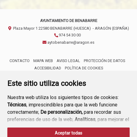
AYUNTAMIENTO DE BENABARRE
Plaza Mayor 1
22580
BENABARRE (HUESCA)
- ARAGÓN
(ESPAÑA)
974 54 30 00
aytobenabarre@aragon.es
CONTACTO
MAPA WEB
AVISO LEGAL
PROTECCIÓN DE DATOS
ACCESIBILIDAD
POLÍTICA DE COOKIES
ENLACE 
Este sitio utiliza cookies
Nuestra web utiliza los siguientes tipos de cookies:
Técnicas
, imprescindibles para que la web funcione
correctamente;
De personalización,
para recordar sus
preferencias de uso de la web;
Analíticas
, para mejorar el
funcionamiento de la web y sus servicios.
Aceptar todas