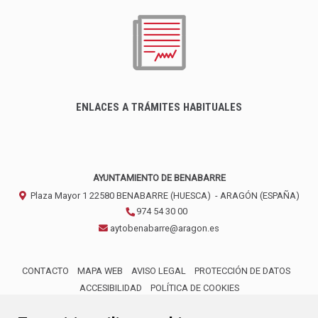
ENLACES A TRÁMITES HABITUALES
AYUNTAMIENTO DE BENABARRE
Plaza Mayor 1
22580
BENABARRE (HUESCA)
- ARAGÓN
(ESPAÑA)
974 54 30 00
aytobenabarre@aragon.es
CONTACTO
MAPA WEB
AVISO LEGAL
PROTECCIÓN DE DATOS
ACCESIBILIDAD
POLÍTICA DE COOKIES
ENLACE 