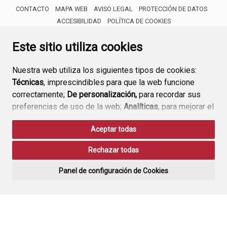
CONTACTO
MAPA WEB
AVISO LEGAL
PROTECCIÓN DE DATOS
ACCESIBILIDAD
POLÍTICA DE COOKIES
ENLACE 
Este sitio utiliza cookies
Nuestra web utiliza los siguientes tipos de cookies:
Técnicas
, imprescindibles para que la web funcione
correctamente;
De personalización,
para recordar sus
preferencias de uso de la web;
Analíticas
, para mejorar el
funcionamiento de la web y sus servicios.
Aceptar todas
Si acepta pulsando el botón
“Aceptar todas”
Rechazar todas
consideramos que acepta su uso. Si pulsa el botón
“Rechazar todas”
o continúa navegando sin realizar
Panel de configuración de Cookies
ninguna acción, se guardarán las cookies técnicas
imprescindibles. Para personalizar sus preferencias
acceda al
“Panel de configuración de cookies”.
Puede consultar más información, cómo configurarlas y