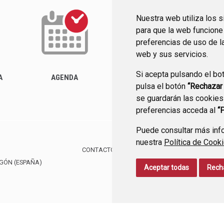
Nuestra web utiliza los 
para que la web funcione
preferencias de uso de l
web y sus servicios.
Si acepta pulsando el bo
ACTUALIDAD
A
AGENDA
pulsa el botón
“Rechazar
se guardarán las cookies
preferencias acceda al
“
Puede consultar más info
nuestra
Política de Cook
CONTACTO
MAPA WEB
AVISO LEGAL
PROTE
AGÓN
(ESPAÑA)
Aceptar todas
Rech