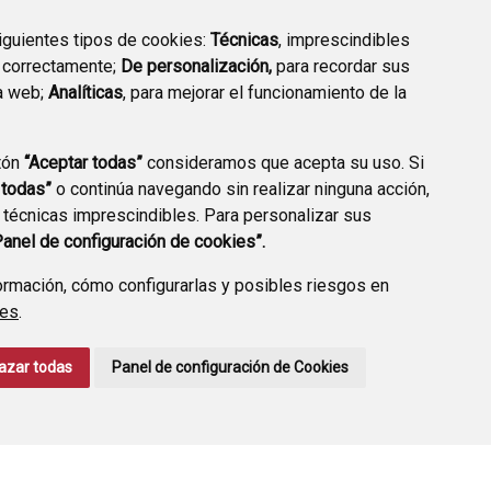
siguientes tipos de cookies:
Técnicas
, imprescindibles
 correctamente;
De personalización,
para recordar sus
a web;
Analíticas
, para mejorar el funcionamiento de la
tón
“Aceptar todas”
consideramos que acepta su uso. Si
TRANSPARENCIA
ENLACES A TRÁMITES
 todas”
o continúa navegando sin realizar ninguna acción,
HABITUALES
 técnicas imprescindibles. Para personalizar sus
Panel de configuración de cookies”.
rmación, cómo configurarlas y posibles riesgos en
ies
.
CCIÓN DE DATOS
ACCESIBILIDAD
POLÍTICA DE COOKIES
azar todas
Panel de configuración de Cookies
ENLACE EXTERNO A