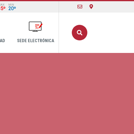
MAX
MIN
35º
20º
Buscar
DAD
SEDE ELECTRÓNICA