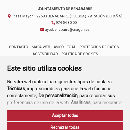
AYUNTAMIENTO DE BENABARRE
Plaza Mayor 1
22580
BENABARRE (HUESCA)
- ARAGÓN
(ESPAÑA)
974 54 30 00
aytobenabarre@aragon.es
CONTACTO
MAPA WEB
AVISO LEGAL
PROTECCIÓN DE DATOS
ACCESIBILIDAD
POLÍTICA DE COOKIES
ENLACE 
Este sitio utiliza cookies
Nuestra web utiliza los siguientes tipos de cookies:
Técnicas
, imprescindibles para que la web funcione
correctamente;
De personalización,
para recordar sus
preferencias de uso de la web;
Analíticas
, para mejorar el
funcionamiento de la web y sus servicios.
Aceptar todas
Si acepta pulsando el botón
“Aceptar todas”
Rechazar todas
consideramos que acepta su uso. Si pulsa el botón