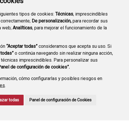
a cookies
siguientes tipos de cookies:
Técnicas
, imprescindibles
 correctamente;
De personalización,
para recordar sus
a web;
Analíticas
, para mejorar el funcionamiento de la
tón
“Aceptar todas”
consideramos que acepta su uso. Si
TRANSPARENCIA
ENLACES A TRÁMITES
 todas”
o continúa navegando sin realizar ninguna acción,
HABITUALES
 técnicas imprescindibles. Para personalizar sus
Panel de configuración de cookies”.
rmación, cómo configurarlas y posibles riesgos en
ies
.
CCIÓN DE DATOS
ACCESIBILIDAD
POLÍTICA DE COOKIES
azar todas
Panel de configuración de Cookies
ENLACE EXTERNO A