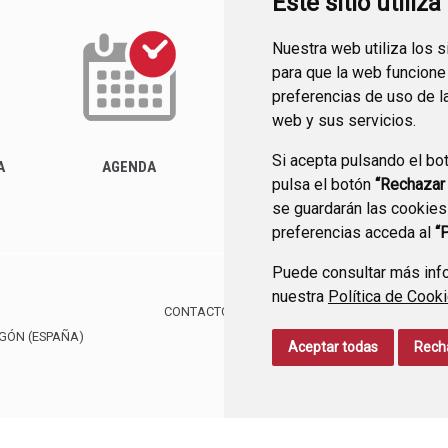
Este sitio utiliz
Nuestra web utiliza los 
para que la web funcione
preferencias de uso de l
web y sus servicios.
Si acepta pulsando el bo
ACTUALIDAD
A
AGENDA
pulsa el botón
“Rechazar
se guardarán las cookies
preferencias acceda al
“
Puede consultar más info
nuestra
Política de Cook
CONTACTO
MAPA WEB
AVISO LEGAL
PROTE
AGÓN
(ESPAÑA)
Aceptar todas
Rech