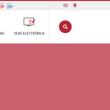
MAX
MIN
35º
20º
Buscar
DAD
SEDE ELECTRÓNICA