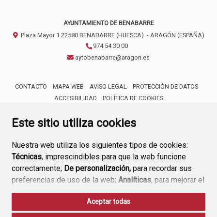
AYUNTAMIENTO DE BENABARRE
Plaza Mayor 1
22580
BENABARRE (HUESCA)
- ARAGÓN
(ESPAÑA)
974 54 30 00
aytobenabarre@aragon.es
CONTACTO
MAPA WEB
AVISO LEGAL
PROTECCIÓN DE DATOS
ACCESIBILIDAD
POLÍTICA DE COOKIES
ENLACE 
Este sitio utiliza cookies
Nuestra web utiliza los siguientes tipos de cookies:
Técnicas
, imprescindibles para que la web funcione
correctamente;
De personalización,
para recordar sus
preferencias de uso de la web;
Analíticas
, para mejorar el
funcionamiento de la web y sus servicios.
Aceptar todas
Si acepta pulsando el botón
“Aceptar todas”