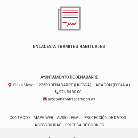
ENLACES A TRÁMITES HABITUALES
AYUNTAMIENTO DE BENABARRE
Plaza Mayor 1
22580
BENABARRE (HUESCA)
- ARAGÓN
(ESPAÑA)
974 54 30 00
aytobenabarre@aragon.es
CONTACTO
MAPA WEB
AVISO LEGAL
PROTECCIÓN DE DATOS
ACCESIBILIDAD
POLÍTICA DE COOKIES
ENLACE 