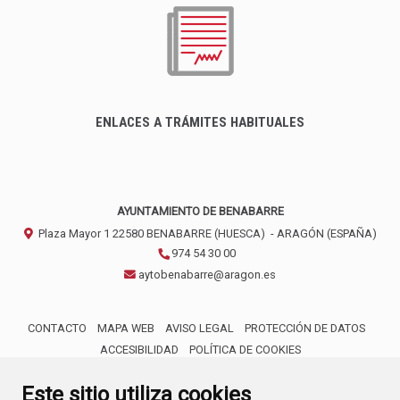
ENLACES A TRÁMITES HABITUALES
AYUNTAMIENTO DE BENABARRE
Plaza Mayor 1
22580
BENABARRE (HUESCA)
- ARAGÓN
(ESPAÑA)
974 54 30 00
aytobenabarre@aragon.es
CONTACTO
MAPA WEB
AVISO LEGAL
PROTECCIÓN DE DATOS
ACCESIBILIDAD
POLÍTICA DE COOKIES
ENLACE 
Este sitio utiliza cookies