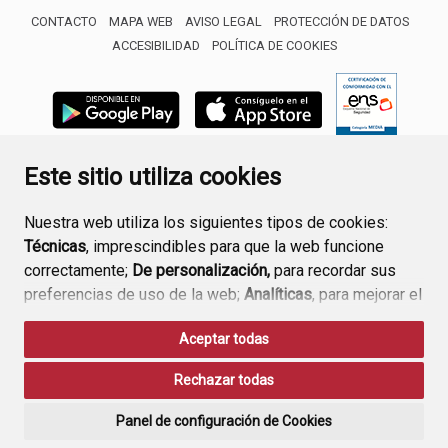
CONTACTO
MAPA WEB
AVISO LEGAL
PROTECCIÓN DE DATOS
ACCESIBILIDAD
POLÍTICA DE COOKIES
ENLACE 
Este sitio utiliza cookies
Nuestra web utiliza los siguientes tipos de cookies:
Técnicas
, imprescindibles para que la web funcione
correctamente;
De personalización,
para recordar sus
preferencias de uso de la web;
Analíticas
, para mejorar el
funcionamiento de la web y sus servicios.
Aceptar todas
Si acepta pulsando el botón
“Aceptar todas”
Rechazar todas
consideramos que acepta su uso. Si pulsa el botón
“Rechazar todas”
o continúa navegando sin realizar
Panel de configuración de Cookies
ninguna acción, se guardarán las cookies técnicas