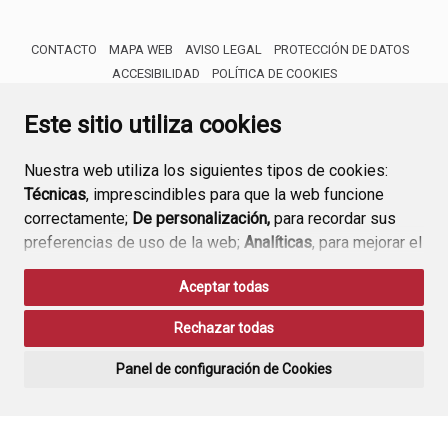
CONTACTO
MAPA WEB
AVISO LEGAL
PROTECCIÓN DE DATOS
ACCESIBILIDAD
POLÍTICA DE COOKIES
ENLACE 
Este sitio utiliza cookies
Nuestra web utiliza los siguientes tipos de cookies:
Técnicas
, imprescindibles para que la web funcione
correctamente;
De personalización,
para recordar sus
preferencias de uso de la web;
Analíticas
, para mejorar el
funcionamiento de la web y sus servicios.
Aceptar todas
Si acepta pulsando el botón
“Aceptar todas”
Rechazar todas
consideramos que acepta su uso. Si pulsa el botón
“Rechazar todas”
o continúa navegando sin realizar
Panel de configuración de Cookies
ninguna acción, se guardarán las cookies técnicas
imprescindibles. Para personalizar sus preferencias
acceda al
“Panel de configuración de cookies”.