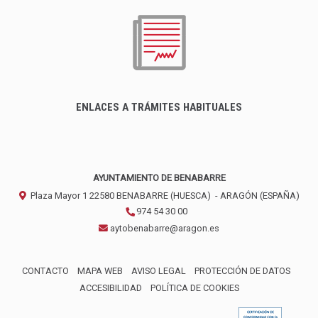
ENLACES A TRÁMITES HABITUALES
AYUNTAMIENTO DE BENABARRE
Plaza Mayor 1
22580
BENABARRE (HUESCA)
- ARAGÓN
(ESPAÑA)
974 54 30 00
aytobenabarre@aragon.es
CONTACTO
MAPA WEB
AVISO LEGAL
PROTECCIÓN DE DATOS
ACCESIBILIDAD
POLÍTICA DE COOKIES
ENLACE 