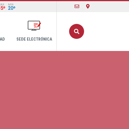
MAX
MIN
35º
20º
Buscar
DAD
SEDE ELECTRÓNICA