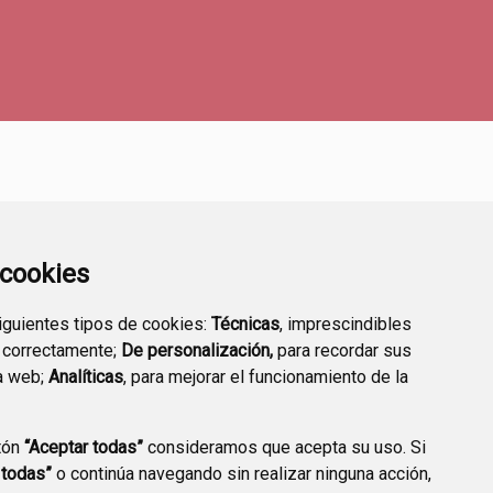
a cookies
siguientes tipos de cookies:
Técnicas
, imprescindibles
 correctamente;
De personalización,
para recordar sus
TRANSPARENCIA
ENLACES A TRÁMITES
a web;
Analíticas
, para mejorar el funcionamiento de la
HABITUALES
tón
“Aceptar todas”
consideramos que acepta su uso. Si
 todas”
o continúa navegando sin realizar ninguna acción,