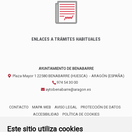
ENLACES A TRÁMITES HABITUALES
AYUNTAMIENTO DE BENABARRE
Plaza Mayor 1
22580
BENABARRE (HUESCA)
- ARAGÓN
(ESPAÑA)
974 54 30 00
aytobenabarre@aragon.es
CONTACTO
MAPA WEB
AVISO LEGAL
PROTECCIÓN DE DATOS
ACCESIBILIDAD
POLÍTICA DE COOKIES
ENLACE 
Este sitio utiliza cookies