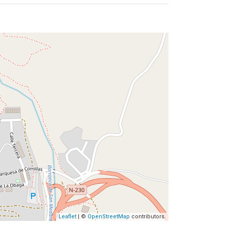
Leaflet
| ©
OpenStreetMap
contributors.