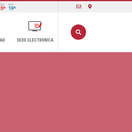
MAX
MIN
35º
19º
Buscar
DAD
SEDE ELECTRÓNICA