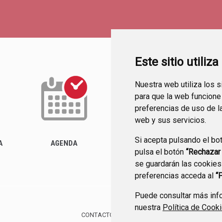
Este sitio utiliz
Nuestra web utiliza los 
para que la web funcione
preferencias de uso de l
web y sus servicios.
Si acepta pulsando el bo
ACTUALIDAD
A
AGENDA
pulsa el botón
“Rechazar
se guardarán las cookies
preferencias acceda al
“
Puede consultar más info
nuestra
Política de Cook
CONTACTO
MAPA WEB
AVISO LEGAL
PROTE