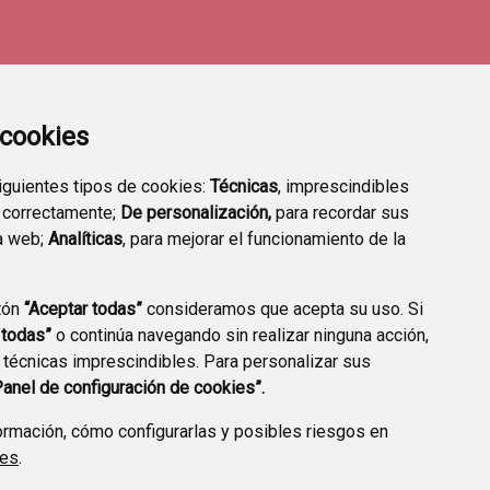
a cookies
siguientes tipos de cookies:
Técnicas
, imprescindibles
 correctamente;
De personalización,
para recordar sus
a web;
Analíticas
, para mejorar el funcionamiento de la
tón
“Aceptar todas”
consideramos que acepta su uso. Si
TRANSPARENCIA
ENLACES A TRÁMITES
 todas”
o continúa navegando sin realizar ninguna acción,
HABITUALES
 técnicas imprescindibles. Para personalizar sus
Panel de configuración de cookies”.
rmación, cómo configurarlas y posibles riesgos en
ies
.
CCIÓN DE DATOS
ACCESIBILIDAD
POLÍTICA DE COOKIES