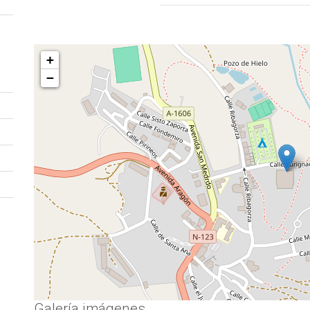
+
−
Galería imágenes