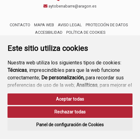
aytobenabarre@aragon.es
CONTACTO
MAPA WEB
AVISO LEGAL
PROTECCIÓN DE DATOS
ACCESIBILIDAD
POLÍTICA DE COOKIES
ENLACE 
Este sitio utiliza cookies
Nuestra web utiliza los siguientes tipos de cookies:
Técnicas
, imprescindibles para que la web funcione
correctamente;
De personalización,
para recordar sus
preferencias de uso de la web;
Analíticas
, para mejorar el
funcionamiento de la web y sus servicios.
Aceptar todas
Si acepta pulsando el botón
“Aceptar todas”
Rechazar todas
consideramos que acepta su uso. Si pulsa el botón
“Rechazar todas”
o continúa navegando sin realizar
Panel de configuración de Cookies
ninguna acción, se guardarán las cookies técnicas
imprescindibles. Para personalizar sus preferencias