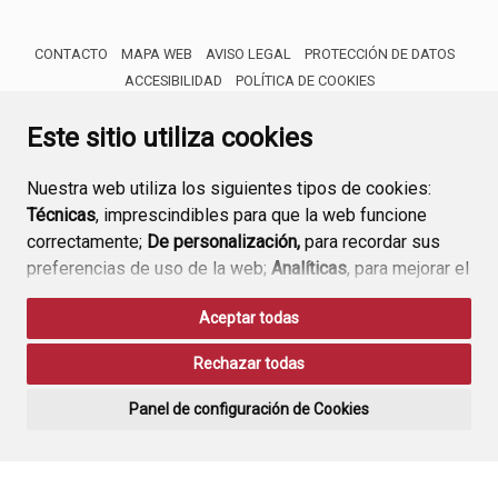
CONTACTO
MAPA WEB
AVISO LEGAL
PROTECCIÓN DE DATOS
ACCESIBILIDAD
POLÍTICA DE COOKIES
ENLACE 
Este sitio utiliza cookies
Nuestra web utiliza los siguientes tipos de cookies:
Técnicas
, imprescindibles para que la web funcione
correctamente;
De personalización,
para recordar sus
preferencias de uso de la web;
Analíticas
, para mejorar el
funcionamiento de la web y sus servicios.
Aceptar todas
Si acepta pulsando el botón
“Aceptar todas”
Rechazar todas
consideramos que acepta su uso. Si pulsa el botón
“Rechazar todas”
o continúa navegando sin realizar
Panel de configuración de Cookies
ninguna acción, se guardarán las cookies técnicas
imprescindibles. Para personalizar sus preferencias
acceda al
“Panel de configuración de cookies”.