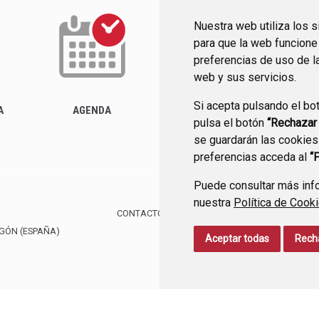
Nuestra web utiliza los 
para que la web funcione
preferencias de uso de l
web y sus servicios.
Si acepta pulsando el bo
ACTUALIDAD
A
AGENDA
pulsa el botón
“Rechazar
se guardarán las cookies
preferencias acceda al
“
Puede consultar más info
nuestra
Política de Cook
CONTACTO
MAPA WEB
AVISO LEGAL
PROTE
AGÓN
(ESPAÑA)
Aceptar todas
Rech