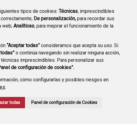
siguientes tipos de cookies:
Técnicas
, imprescindibles
 correctamente;
De personalización,
para recordar sus
a web;
Analíticas
, para mejorar el funcionamiento de la
tón
“Aceptar todas”
consideramos que acepta su uso. Si
TRANSPARENCIA
ENLACES A TRÁMITES
 todas”
o continúa navegando sin realizar ninguna acción,
HABITUALES
 técnicas imprescindibles. Para personalizar sus
Panel de configuración de cookies”.
rmación, cómo configurarlas y posibles riesgos en
ies
.
CCIÓN DE DATOS
ACCESIBILIDAD
POLÍTICA DE COOKIES
azar todas
Panel de configuración de Cookies
ENLACE EXTERNO A