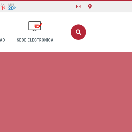
MAX
MIN
31º
20º
Buscar
DAD
SEDE ELECTRÓNICA