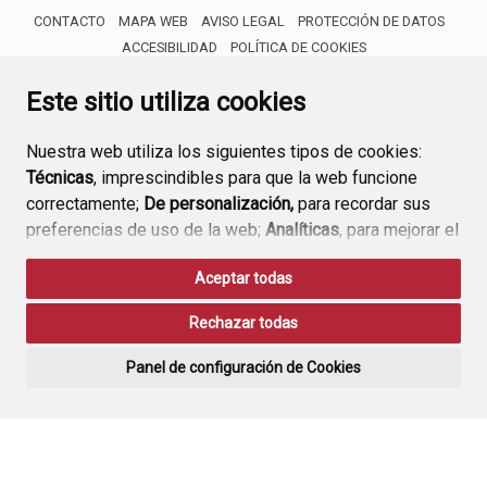
CONTACTO
MAPA WEB
AVISO LEGAL
PROTECCIÓN DE DATOS
ACCESIBILIDAD
POLÍTICA DE COOKIES
ENLACE 
Este sitio utiliza cookies
Nuestra web utiliza los siguientes tipos de cookies:
Técnicas
, imprescindibles para que la web funcione
correctamente;
De personalización,
para recordar sus
preferencias de uso de la web;
Analíticas
, para mejorar el
funcionamiento de la web y sus servicios.
Aceptar todas
Si acepta pulsando el botón
“Aceptar todas”
Rechazar todas
consideramos que acepta su uso. Si pulsa el botón
“Rechazar todas”
o continúa navegando sin realizar
Panel de configuración de Cookies
ninguna acción, se guardarán las cookies técnicas
imprescindibles. Para personalizar sus preferencias
acceda al
“Panel de configuración de cookies”.
Puede consultar más información, cómo configurarlas y