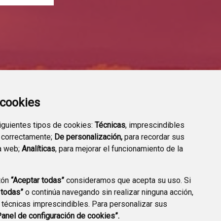
a cookies
siguientes tipos de cookies:
Técnicas
, imprescindibles
 correctamente;
De personalización,
para recordar sus
a web;
Analíticas
, para mejorar el funcionamiento de la
tón
“Aceptar todas”
consideramos que acepta su uso. Si
TRANSPARENCIA
ENLACES A TRÁMITES
 todas”
o continúa navegando sin realizar ninguna acción,
HABITUALES
 técnicas imprescindibles. Para personalizar sus
Panel de configuración de cookies”.