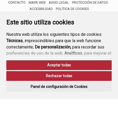
CONTACTO
MAPA WEB
AVISO LEGAL
PROTECCIÓN DE DATOS
ACCESIBILIDAD
POLÍTICA DE COOKIES
ENLACE 
Este sitio utiliza cookies
Nuestra web utiliza los siguientes tipos de cookies:
Técnicas
, imprescindibles para que la web funcione
correctamente;
De personalización,
para recordar sus
preferencias de uso de la web;
Analíticas
, para mejorar el
funcionamiento de la web y sus servicios.
Aceptar todas
Si acepta pulsando el botón
“Aceptar todas”
Rechazar todas
consideramos que acepta su uso. Si pulsa el botón
“Rechazar todas”
o continúa navegando sin realizar
Panel de configuración de Cookies
ninguna acción, se guardarán las cookies técnicas
imprescindibles. Para personalizar sus preferencias
acceda al
“Panel de configuración de cookies”.
Puede consultar más información, cómo configurarlas y