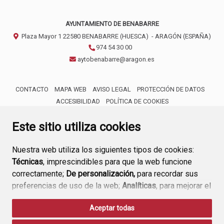
AYUNTAMIENTO DE BENABARRE
Plaza Mayor 1
22580
BENABARRE (HUESCA)
- ARAGÓN
(ESPAÑA)
974 54 30 00
aytobenabarre@aragon.es
CONTACTO
MAPA WEB
AVISO LEGAL
PROTECCIÓN DE DATOS
ACCESIBILIDAD
POLÍTICA DE COOKIES
ENLACE 
Este sitio utiliza cookies
Nuestra web utiliza los siguientes tipos de cookies:
Técnicas
, imprescindibles para que la web funcione
correctamente;
De personalización,
para recordar sus
preferencias de uso de la web;
Analíticas
, para mejorar el
funcionamiento de la web y sus servicios.
Aceptar todas
Si acepta pulsando el botón
“Aceptar todas”