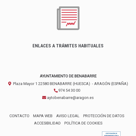
ENLACES A TRÁMITES HABITUALES
AYUNTAMIENTO DE BENABARRE
Plaza Mayor 1
22580
BENABARRE (HUESCA)
- ARAGÓN
(ESPAÑA)
974 54 30 00
aytobenabarre@aragon.es
CONTACTO
MAPA WEB
AVISO LEGAL
PROTECCIÓN DE DATOS
ACCESIBILIDAD
POLÍTICA DE COOKIES
ENLACE 