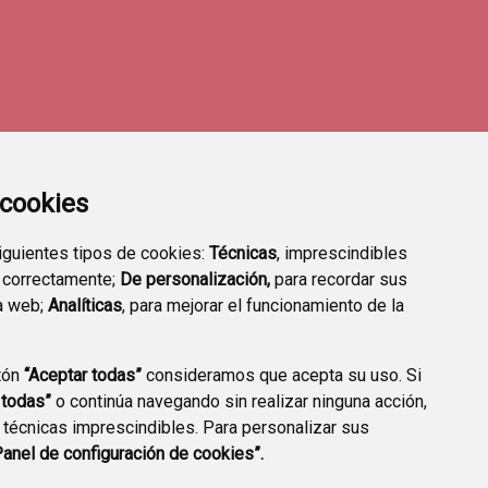
a cookies
siguientes tipos de cookies:
Técnicas
, imprescindibles
 correctamente;
De personalización,
para recordar sus
a web;
Analíticas
, para mejorar el funcionamiento de la
tón
“Aceptar todas”
consideramos que acepta su uso. Si
TRANSPARENCIA
ENLACES A TRÁMITES
 todas”
o continúa navegando sin realizar ninguna acción,
HABITUALES
 técnicas imprescindibles. Para personalizar sus
Panel de configuración de cookies”.