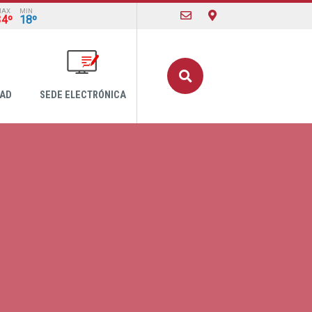
MAX
MIN
34º
18º
Buscar
DAD
SEDE ELECTRÓNICA