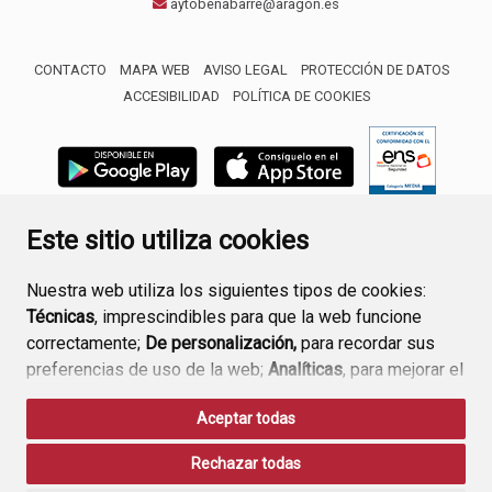
aytobenabarre@aragon.es
CONTACTO
MAPA WEB
AVISO LEGAL
PROTECCIÓN DE DATOS
ACCESIBILIDAD
POLÍTICA DE COOKIES
ENLACE 
Este sitio utiliza cookies
Nuestra web utiliza los siguientes tipos de cookies:
Técnicas
, imprescindibles para que la web funcione
correctamente;
De personalización,
para recordar sus
preferencias de uso de la web;
Analíticas
, para mejorar el
funcionamiento de la web y sus servicios.
Aceptar todas
Si acepta pulsando el botón
“Aceptar todas”
Rechazar todas
consideramos que acepta su uso. Si pulsa el botón