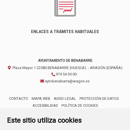
ENLACES A TRÁMITES HABITUALES
AYUNTAMIENTO DE BENABARRE
Plaza Mayor 1
22580
BENABARRE (HUESCA)
- ARAGÓN
(ESPAÑA)
974 54 30 00
aytobenabarre@aragon.es
CONTACTO
MAPA WEB
AVISO LEGAL
PROTECCIÓN DE DATOS
ACCESIBILIDAD
POLÍTICA DE COOKIES
ENLACE 
Este sitio utiliza cookies