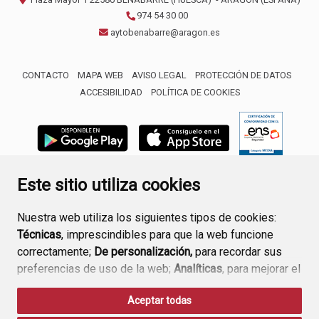
974 54 30 00
aytobenabarre@aragon.es
CONTACTO
MAPA WEB
AVISO LEGAL
PROTECCIÓN DE DATOS
ACCESIBILIDAD
POLÍTICA DE COOKIES
ENLACE 
Este sitio utiliza cookies
Nuestra web utiliza los siguientes tipos de cookies:
Técnicas
, imprescindibles para que la web funcione
correctamente;
De personalización,
para recordar sus
preferencias de uso de la web;
Analíticas
, para mejorar el
funcionamiento de la web y sus servicios.
Aceptar todas
Si acepta pulsando el botón
“Aceptar todas”