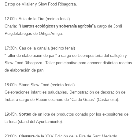
Estop de Vilaller y Slow Food Ribagorza.
12:00h. Aula de la Fira (recinto ferial)
Charla:
“Huertos ecológicos y soberanía agrícola”
a cargo de Jordi
Puigdefabregas de Ortiga Amiga.
17:30h. Cau de la canalla (recinto ferial)
“Taller de elaboración de pan”
a cargo de Ecorepostería del callejón y
Slow Food Ribagorza.
Taller participativo para conocer distintas recetas
de elaboración de pan.
18:00h. Stand Slow Food (recinto ferial)
Celebraciones infantiles saludables
. Demostración de decoración de
frutas a cargo de Rubén cocinero de "Ca de Graus" (Castanesa).
19:45h.
Sorteo
de un lote de productos donado por los expositores de
la feria (stand del Ayuntamiento).
20:00h.
Clausura
de la XXV Edición de la Fira de Sant Medardo.