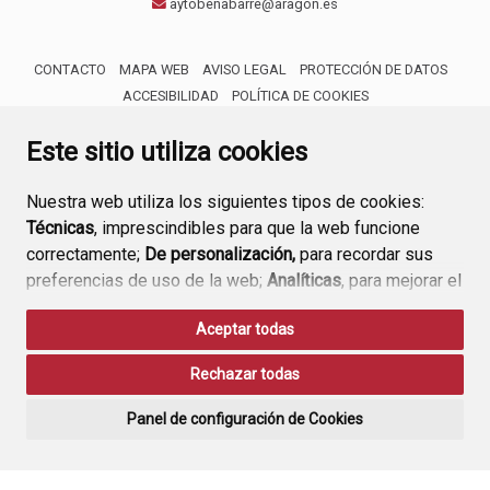
aytobenabarre@aragon.es
CONTACTO
MAPA WEB
AVISO LEGAL
PROTECCIÓN DE DATOS
ACCESIBILIDAD
POLÍTICA DE COOKIES
ENLACE 
Este sitio utiliza cookies
Nuestra web utiliza los siguientes tipos de cookies:
Técnicas
, imprescindibles para que la web funcione
correctamente;
De personalización,
para recordar sus
preferencias de uso de la web;
Analíticas
, para mejorar el
funcionamiento de la web y sus servicios.
Aceptar todas
Si acepta pulsando el botón
“Aceptar todas”
Rechazar todas
consideramos que acepta su uso. Si pulsa el botón
“Rechazar todas”
o continúa navegando sin realizar
Panel de configuración de Cookies
ninguna acción, se guardarán las cookies técnicas
imprescindibles. Para personalizar sus preferencias
acceda al
“Panel de configuración de cookies”.