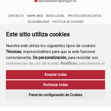
aytobenabarre@aragon.es
CONTACTO
MAPA WEB
AVISO LEGAL
PROTECCIÓN DE DATOS
ACCESIBILIDAD
POLÍTICA DE COOKIES
ENLACE 
Este sitio utiliza cookies
Nuestra web utiliza los siguientes tipos de cookies:
Técnicas
, imprescindibles para que la web funcione
correctamente;
De personalización,
para recordar sus
preferencias de uso de la web;
Analíticas
, para mejorar el
funcionamiento de la web y sus servicios.
Aceptar todas
Si acepta pulsando el botón
“Aceptar todas”
Rechazar todas
consideramos que acepta su uso. Si pulsa el botón
“Rechazar todas”
o continúa navegando sin realizar
Panel de configuración de Cookies
ninguna acción, se guardarán las cookies técnicas
imprescindibles. Para personalizar sus preferencias
acceda al
“Panel de configuración de cookies”.