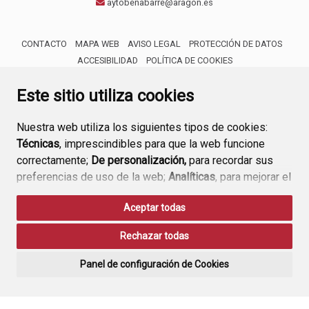
aytobenabarre@aragon.es
CONTACTO
MAPA WEB
AVISO LEGAL
PROTECCIÓN DE DATOS
ACCESIBILIDAD
POLÍTICA DE COOKIES
ENLACE 
Este sitio utiliza cookies
Nuestra web utiliza los siguientes tipos de cookies:
Técnicas
, imprescindibles para que la web funcione
correctamente;
De personalización,
para recordar sus
preferencias de uso de la web;
Analíticas
, para mejorar el
funcionamiento de la web y sus servicios.
Aceptar todas
Si acepta pulsando el botón
“Aceptar todas”
Rechazar todas
consideramos que acepta su uso. Si pulsa el botón
“Rechazar todas”
o continúa navegando sin realizar
Panel de configuración de Cookies
ninguna acción, se guardarán las cookies técnicas
imprescindibles. Para personalizar sus preferencias
acceda al
“Panel de configuración de cookies”.