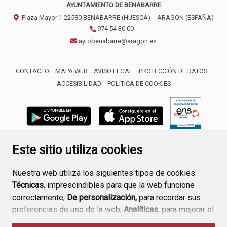
AYUNTAMIENTO DE BENABARRE
Plaza Mayor 1
22580
BENABARRE (HUESCA)
- ARAGÓN
(ESPAÑA)
974 54 30 00
aytobenabarre@aragon.es
CONTACTO
MAPA WEB
AVISO LEGAL
PROTECCIÓN DE DATOS
ACCESIBILIDAD
POLÍTICA DE COOKIES
ENLACE 
Este sitio utiliza cookies
Nuestra web utiliza los siguientes tipos de cookies:
Técnicas
, imprescindibles para que la web funcione
correctamente;
De personalización,
para recordar sus
preferencias de uso de la web;
Analíticas
, para mejorar el
funcionamiento de la web y sus servicios.