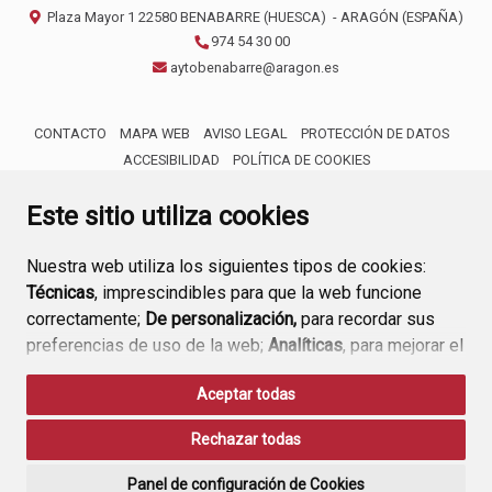
Plaza Mayor 1
22580
BENABARRE (HUESCA)
- ARAGÓN
(ESPAÑA)
974 54 30 00
aytobenabarre@aragon.es
CONTACTO
MAPA WEB
AVISO LEGAL
PROTECCIÓN DE DATOS
ACCESIBILIDAD
POLÍTICA DE COOKIES
ENLACE 
Este sitio utiliza cookies
Nuestra web utiliza los siguientes tipos de cookies:
Técnicas
, imprescindibles para que la web funcione
correctamente;
De personalización,
para recordar sus
preferencias de uso de la web;
Analíticas
, para mejorar el
funcionamiento de la web y sus servicios.
Aceptar todas
Si acepta pulsando el botón
“Aceptar todas”
Rechazar todas
consideramos que acepta su uso. Si pulsa el botón
“Rechazar todas”
o continúa navegando sin realizar
Panel de configuración de Cookies