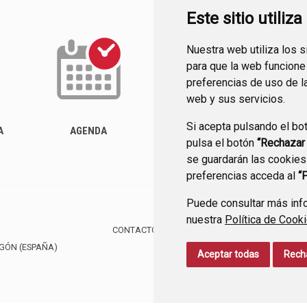
Este sitio utiliz
Nuestra web utiliza los 
para que la web funcione
preferencias de uso de l
web y sus servicios.
Si acepta pulsando el bo
ACTUALIDAD
A
AGENDA
pulsa el botón
“Rechazar
se guardarán las cookies
preferencias acceda al
“
Puede consultar más info
nuestra
Política de Cook
CONTACTO
MAPA WEB
AVISO LEGAL
PROTE
AGÓN
(ESPAÑA)
Aceptar todas
Rech