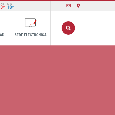
MAX
MIN
33º
18º
Buscar
DAD
SEDE ELECTRÓNICA