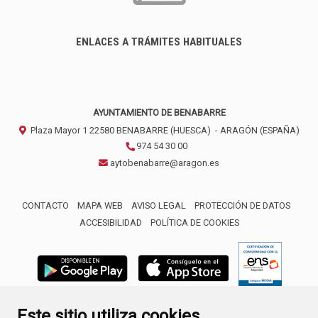
ENLACES A TRÁMITES HABITUALES
AYUNTAMIENTO DE BENABARRE
Plaza Mayor 1
22580
BENABARRE (HUESCA)
- ARAGÓN
(ESPAÑA)
974 54 30 00
aytobenabarre@aragon.es
CONTACTO
MAPA WEB
AVISO LEGAL
PROTECCIÓN DE DATOS
ACCESIBILIDAD
POLÍTICA DE COOKIES
ENLACE 
Este sitio utiliza cookies