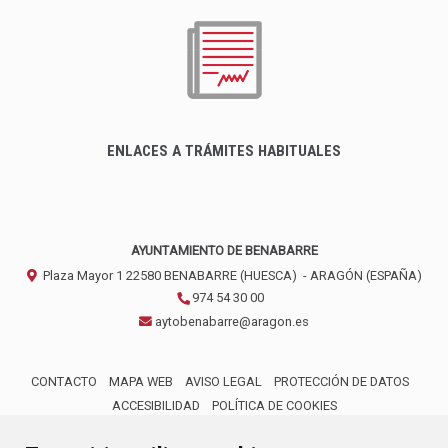
ENLACES A TRÁMITES HABITUALES
AYUNTAMIENTO DE BENABARRE
Plaza Mayor 1
22580
BENABARRE (HUESCA)
- ARAGÓN
(ESPAÑA)
974 54 30 00
aytobenabarre@aragon.es
CONTACTO
MAPA WEB
AVISO LEGAL
PROTECCIÓN DE DATOS
ACCESIBILIDAD
POLÍTICA DE COOKIES
ENLACE 