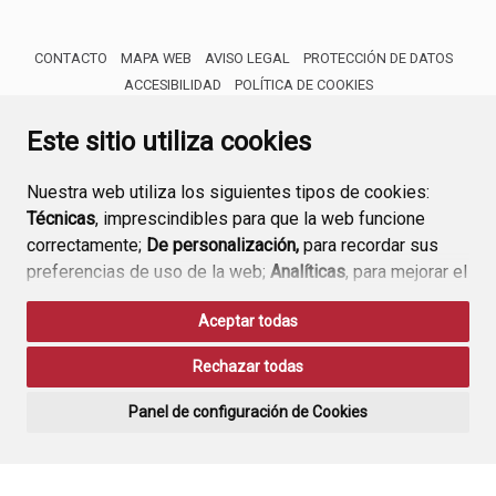
CONTACTO
MAPA WEB
AVISO LEGAL
PROTECCIÓN DE DATOS
ACCESIBILIDAD
POLÍTICA DE COOKIES
ENLACE 
Este sitio utiliza cookies
Nuestra web utiliza los siguientes tipos de cookies:
Técnicas
, imprescindibles para que la web funcione
correctamente;
De personalización,
para recordar sus
preferencias de uso de la web;
Analíticas
, para mejorar el
funcionamiento de la web y sus servicios.
Aceptar todas
Si acepta pulsando el botón
“Aceptar todas”
Rechazar todas
consideramos que acepta su uso. Si pulsa el botón
“Rechazar todas”
o continúa navegando sin realizar
Panel de configuración de Cookies
ninguna acción, se guardarán las cookies técnicas
imprescindibles. Para personalizar sus preferencias
acceda al
“Panel de configuración de cookies”.