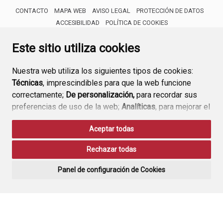
CONTACTO
MAPA WEB
AVISO LEGAL
PROTECCIÓN DE DATOS
ACCESIBILIDAD
POLÍTICA DE COOKIES
ENLACE 
Este sitio utiliza cookies
Nuestra web utiliza los siguientes tipos de cookies:
Técnicas
, imprescindibles para que la web funcione
correctamente;
De personalización,
para recordar sus
preferencias de uso de la web;
Analíticas
, para mejorar el
funcionamiento de la web y sus servicios.
Aceptar todas
Si acepta pulsando el botón
“Aceptar todas”
Rechazar todas
consideramos que acepta su uso. Si pulsa el botón
“Rechazar todas”
o continúa navegando sin realizar
Panel de configuración de Cookies
ninguna acción, se guardarán las cookies técnicas
imprescindibles. Para personalizar sus preferencias
acceda al
“Panel de configuración de cookies”.
Puede consultar más información, cómo configurarlas y