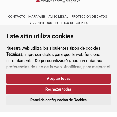
aytobenabarre@aragon.es
CONTACTO
MAPA WEB
AVISO LEGAL
PROTECCIÓN DE DATOS
ACCESIBILIDAD
POLÍTICA DE COOKIES
ENLACE 
Este sitio utiliza cookies
Nuestra web utiliza los siguientes tipos de cookies:
Técnicas
, imprescindibles para que la web funcione
correctamente;
De personalización,
para recordar sus
preferencias de uso de la web;
Analíticas
, para mejorar el
funcionamiento de la web y sus servicios.
Aceptar todas
Si acepta pulsando el botón
“Aceptar todas”
Rechazar todas
consideramos que acepta su uso. Si pulsa el botón
“Rechazar todas”
o continúa navegando sin realizar
Panel de configuración de Cookies
ninguna acción, se guardarán las cookies técnicas
imprescindibles. Para personalizar sus preferencias
acceda al
“Panel de configuración de cookies”.