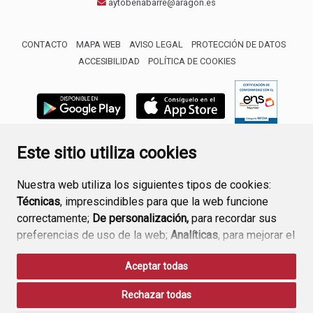
aytobenabarre@aragon.es
CONTACTO
MAPA WEB
AVISO LEGAL
PROTECCIÓN DE DATOS
ACCESIBILIDAD
POLÍTICA DE COOKIES
ENLACE 
Este sitio utiliza cookies
Nuestra web utiliza los siguientes tipos de cookies:
Técnicas
, imprescindibles para que la web funcione
correctamente;
De personalización,
para recordar sus
preferencias de uso de la web;
Analíticas
, para mejorar el
funcionamiento de la web y sus servicios.
Aceptar todas
Si acepta pulsando el botón
“Aceptar todas”
Rechazar todas
consideramos que acepta su uso. Si pulsa el botón