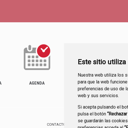
Este sitio utiliz
Nuestra web utiliza los 
ACTUALIDAD
para que la web funcione
A
AGENDA
preferencias de uso de l
web y sus servicios.
Si acepta pulsando el bo
pulsa el botón
“Rechazar
se guardarán las cookies
CONTACTO
MAPA WEB
AVISO LEGAL
PROTE
preferencias acceda al
“