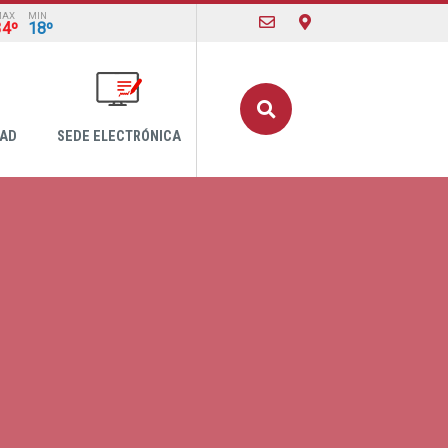
MAX
MIN
34º
18º
Buscar
DAD
SEDE ELECTRÓNICA