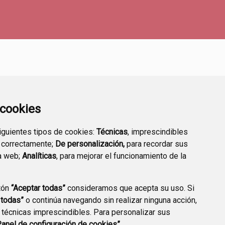
a cookies
siguientes tipos de cookies:
Técnicas
, imprescindibles
 correctamente;
De personalización,
para recordar sus
TRANSPARENCIA
ENLACES A TRÁMITES
a web;
Analíticas
, para mejorar el funcionamiento de la
HABITUALES
tón
“Aceptar todas”
consideramos que acepta su uso. Si
 todas”
o continúa navegando sin realizar ninguna acción,
 técnicas imprescindibles. Para personalizar sus
CCIÓN DE DATOS
ACCESIBILIDAD
POLÍTICA DE COOKIES
Panel de configuración de cookies”.