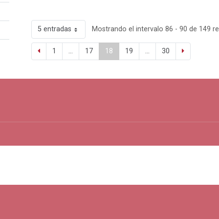
5 entradas
Mostrando el intervalo 86 - 90 de 149 re
1
...
17
18
19
...
30