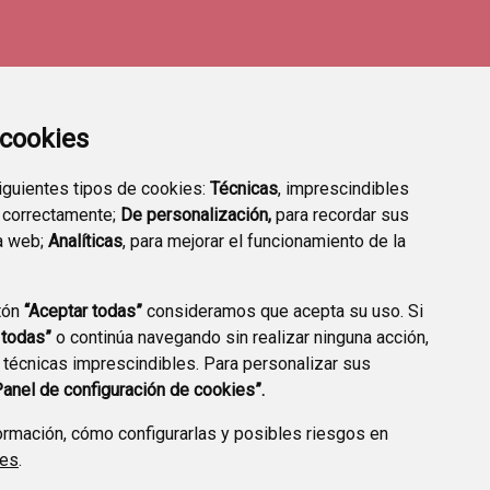
a cookies
siguientes tipos de cookies:
Técnicas
, imprescindibles
 correctamente;
De personalización,
para recordar sus
a web;
Analíticas
, para mejorar el funcionamiento de la
tón
“Aceptar todas”
consideramos que acepta su uso. Si
TRANSPARENCIA
ENLACES A TRÁMITES
 todas”
o continúa navegando sin realizar ninguna acción,
HABITUALES
 técnicas imprescindibles. Para personalizar sus
Panel de configuración de cookies”.
rmación, cómo configurarlas y posibles riesgos en
ies
.
CCIÓN DE DATOS
ACCESIBILIDAD
POLÍTICA DE COOKIES