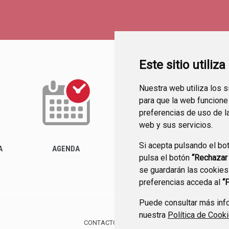
Este sitio utiliz
Nuestra web utiliza los 
para que la web funcione
preferencias de uso de l
web y sus servicios.
Si acepta pulsando el bo
ACTUALIDAD
A
AGENDA
pulsa el botón
“Rechazar
se guardarán las cookies
preferencias acceda al
“
Puede consultar más info
nuestra
Política de Cook
CONTACTO
MAPA WEB
AVISO LEGAL
PROTE