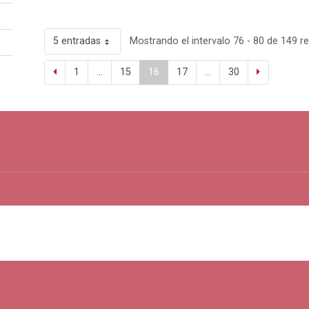
5 entradas
Mostrando el intervalo 76 - 80 de 149 re
1
...
15
16
17
...
30