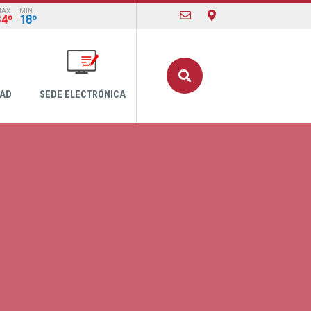
MAX
MIN
34º
18º
Buscar
DAD
SEDE ELECTRÓNICA