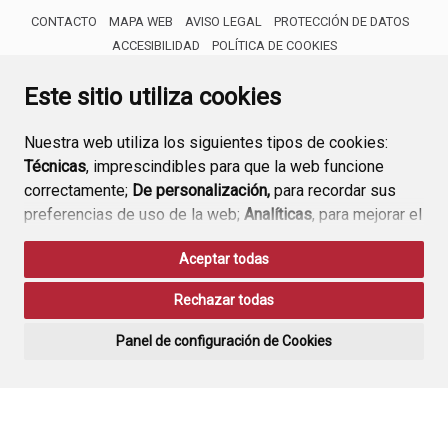
CONTACTO
MAPA WEB
AVISO LEGAL
PROTECCIÓN DE DATOS
ACCESIBILIDAD
POLÍTICA DE COOKIES
ENLACE 
Este sitio utiliza cookies
Nuestra web utiliza los siguientes tipos de cookies:
Técnicas
, imprescindibles para que la web funcione
correctamente;
De personalización,
para recordar sus
preferencias de uso de la web;
Analíticas
, para mejorar el
funcionamiento de la web y sus servicios.
Aceptar todas
Si acepta pulsando el botón
“Aceptar todas”
Rechazar todas
consideramos que acepta su uso. Si pulsa el botón
“Rechazar todas”
o continúa navegando sin realizar
Panel de configuración de Cookies
ninguna acción, se guardarán las cookies técnicas
imprescindibles. Para personalizar sus preferencias
acceda al
“Panel de configuración de cookies”.
Puede consultar más información, cómo configurarlas y