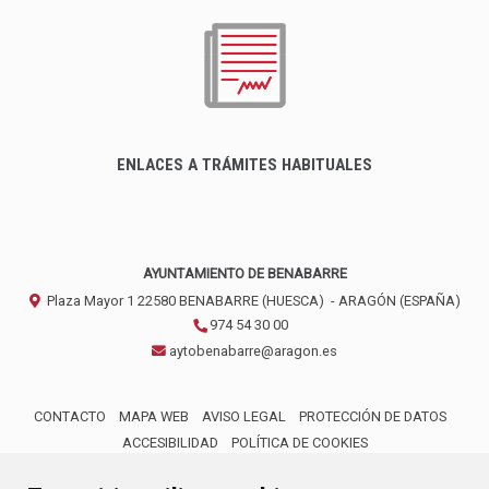
ENLACES A TRÁMITES HABITUALES
AYUNTAMIENTO DE BENABARRE
Plaza Mayor 1
22580
BENABARRE (HUESCA)
- ARAGÓN
(ESPAÑA)
974 54 30 00
aytobenabarre@aragon.es
CONTACTO
MAPA WEB
AVISO LEGAL
PROTECCIÓN DE DATOS
ACCESIBILIDAD
POLÍTICA DE COOKIES
ENLACE 