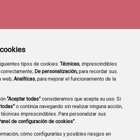
a cookies
siguientes tipos de cookies:
Técnicas
, imprescindibles
 correctamente;
De personalización,
para recordar sus
a web;
Analíticas
, para mejorar el funcionamiento de la
tón
“Aceptar todas”
consideramos que acepta su uso. Si
TRANSPARENCIA
ENLACES A TRÁMITES
 todas”
o continúa navegando sin realizar ninguna acción,
HABITUALES
 técnicas imprescindibles. Para personalizar sus
Panel de configuración de cookies”.
rmación, cómo configurarlas y posibles riesgos en