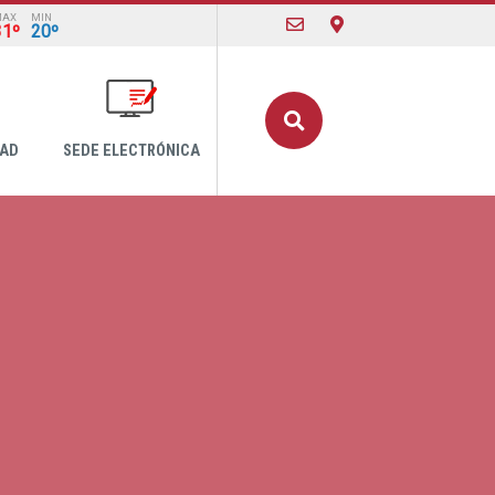
MAX
MIN
31º
20º
Buscar
DAD
SEDE ELECTRÓNICA