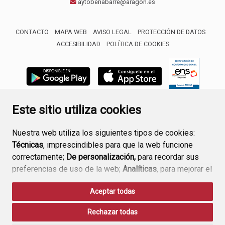
aytobenabarre@aragon.es
CONTACTO
MAPA WEB
AVISO LEGAL
PROTECCIÓN DE DATOS
ACCESIBILIDAD
POLÍTICA DE COOKIES
ENLACE 
Este sitio utiliza cookies
Nuestra web utiliza los siguientes tipos de cookies:
Técnicas
, imprescindibles para que la web funcione
correctamente;
De personalización,
para recordar sus
preferencias de uso de la web;
Analíticas
, para mejorar el
funcionamiento de la web y sus servicios.
Aceptar todas
Si acepta pulsando el botón
“Aceptar todas”
Rechazar todas
consideramos que acepta su uso. Si pulsa el botón