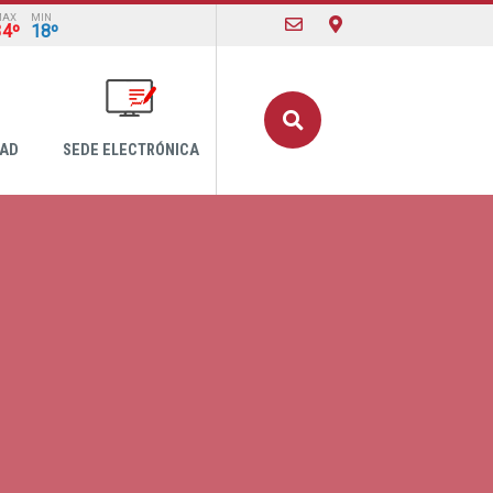
MAX
MIN
34º
18º
Buscar
DAD
SEDE ELECTRÓNICA