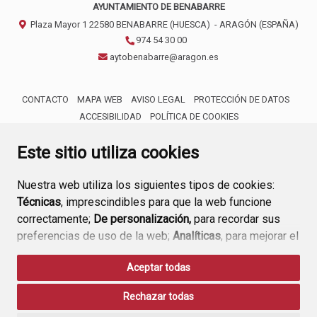
AYUNTAMIENTO DE BENABARRE
Plaza Mayor 1
22580
BENABARRE (HUESCA)
- ARAGÓN
(ESPAÑA)
974 54 30 00
aytobenabarre@aragon.es
CONTACTO
MAPA WEB
AVISO LEGAL
PROTECCIÓN DE DATOS
ACCESIBILIDAD
POLÍTICA DE COOKIES
ENLACE 
Este sitio utiliza cookies
Nuestra web utiliza los siguientes tipos de cookies:
Técnicas
, imprescindibles para que la web funcione
correctamente;
De personalización,
para recordar sus
preferencias de uso de la web;
Analíticas
, para mejorar el
funcionamiento de la web y sus servicios.
Aceptar todas
Si acepta pulsando el botón
“Aceptar todas”
Rechazar todas
consideramos que acepta su uso. Si pulsa el botón
“Rechazar todas”
o continúa navegando sin realizar