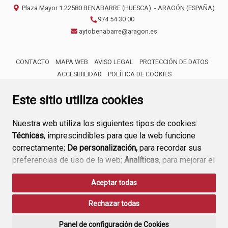
Plaza Mayor 1
22580
BENABARRE (HUESCA)
- ARAGÓN
(ESPAÑA)
974 54 30 00
aytobenabarre@aragon.es
CONTACTO
MAPA WEB
AVISO LEGAL
PROTECCIÓN DE DATOS
ACCESIBILIDAD
POLÍTICA DE COOKIES
ENLACE 
Este sitio utiliza cookies
Nuestra web utiliza los siguientes tipos de cookies:
Técnicas
, imprescindibles para que la web funcione
correctamente;
De personalización,
para recordar sus
preferencias de uso de la web;
Analíticas
, para mejorar el
funcionamiento de la web y sus servicios.
Aceptar todas
Si acepta pulsando el botón
“Aceptar todas”
Rechazar todas
consideramos que acepta su uso. Si pulsa el botón
“Rechazar todas”
o continúa navegando sin realizar
Panel de configuración de Cookies